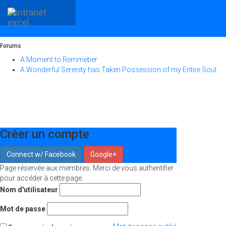
menu
Connectez-vous à votre compte s'il vous plaît
Forums
A Moment to Remmeber
A Wonderful Serenity has Taken Possession of my Entire Soul
Créer un compte
Connect w/ Facebook
Google+
Page réservée aux membres. Merci de vous authentifier
pour accéder à cette page.
Nom d'utilisateur
Mot de passe